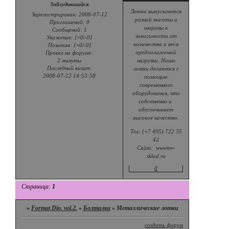
Заблудившийся
Лотки выпускаются
Зарегистрирован
: 2008-07-12
разной высоты и
Приглашений:
0
ширины в
Сообщений:
1
зависимости от
Уважение:
[+0/-0]
количества и веса
Позитив:
[+0/-0]
предполагаемой
Провел на форуме:
2 минуты
нагрузки. Наши
Последний визит:
лотки делаются с
2008-07-12 14:53:58
помощью
современного
оборудования, что
собственно и
обеспечивает
высокое качество.
Тел: (+7 495) 722 35
42
Сайт: wwwmv-
sklad.ru
0
Страница:
1
»
Format Dio. vol.2.
»
Болталка
»
Металлические лотки
создать форум