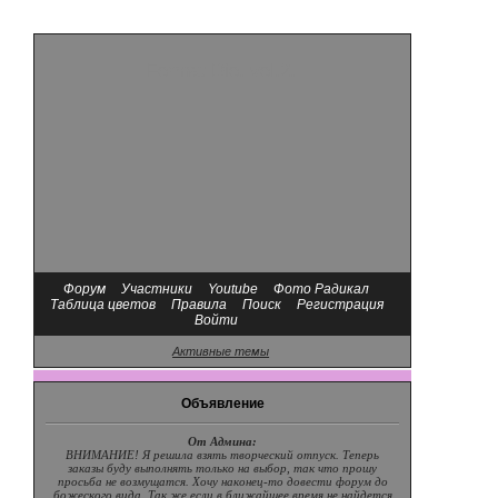
Format Dio. vol.2.
Форум
Участники
Youtube
Фото Радикал
Таблица цветов
Правила
Поиск
Регистрация
Войти
Активные темы
Объявление
От Админа:
ВНИМАНИЕ! Я решила взять творческий отпуск. Теперь
заказы буду выполнять только на выбор, так что прошу
просьба не возмущатся. Хочу наконец-то довести форум до
божеского вида. Так же если в ближайшее время не найдется