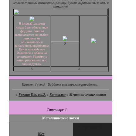
человек готовый помогатьп роэкту, думаю ограничить заказы к
минимуму.
В данный момент
проходит обновление
форума. Заказы
выполняются на выбор,
так что не
обижайтесь и
2
запаситесь терпением.
Как и прежде все
делается в обмен на
установку баннера и
ваши рассказы о нас
своим рузьям.
5
4.
Привет, Гость!
Войдите
или
зарегистрируйтесь
.
»
Format Dio. vol.2.
»
Болталка
»
Металлические лотки
Страница:
1
Металлические лотки
Поделиться
2008-07-
12
1
Kler
14:53:56