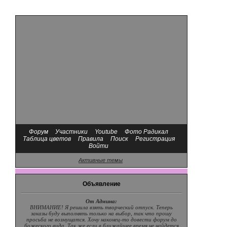
Format Dio. vol.2.
Форум
Участники
Youtube
Фото Радикал
Таблица цветов
Правила
Поиск
Регистрация
Войти
Активные темы
Объявление
От Админа:
ВНИМАНИЕ! Я решила взять творческий отпуск. Теперь
заказы буду выполнять только на выбор, так что прошу
просьба не возмущатся. Хочу наконец-то довести форум до
божеского вида. Так же если в ближайшее время не найдется