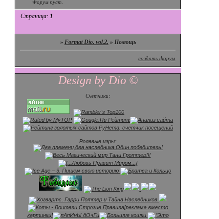
Форум пуст.
Страница:
1
»
Format Dio. vol.2.
»
Помощь
создать форум
Design by Dio ©
Счетчики:
Ролевые игры:
[реклама вместо
картинки]