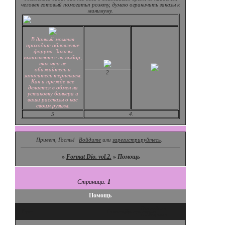
человек готовый помогатьп роэкту, думаю ограничить заказы к
минимуму.
В данный момент
проходит обновление
форума. Заказы
выполняются на выбор,
так что не
обижайтесь и
2
запаситесь терпением.
Как и прежде все
делается в обмен на
установку баннера и
ваши рассказы о нас
своим рузьям.
5
4.
Привет, Гость!
Войдите
или
зарегистрируйтесь
.
»
Format Dio. vol.2.
»
Помощь
Страница:
1
Помощь
Последнее
Тема
Ответов
Просмотров
сообщение